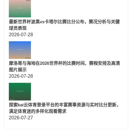
最新世界杯波黑vs卡塔尔比赛比分公布，赛况分析与关键
球员表现
2026-07-28
摩洛哥与海地在2026世界杯的比赛时间、赛程安排及高清
图片展示
2026-07-28
探索kai云体育登录平台的丰富赛事资源与实时比分更新，
满足体育迷的多样化观看需求
2026-07-27