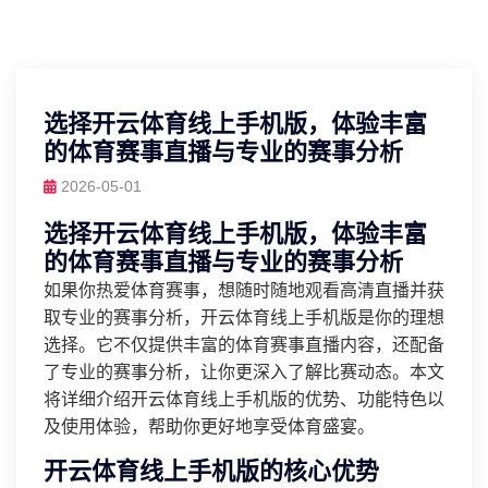
选择开云体育线上手机版，体验丰富
的体育赛事直播与专业的赛事分析
2026-05-01
选择开云体育线上手机版，体验丰富
的体育赛事直播与专业的赛事分析
如果你热爱体育赛事，想随时随地观看高清直播并获
取专业的赛事分析，开云体育线上手机版是你的理想
选择。它不仅提供丰富的体育赛事直播内容，还配备
了专业的赛事分析，让你更深入了解比赛动态。本文
将详细介绍开云体育线上手机版的优势、功能特色以
及使用体验，帮助你更好地享受体育盛宴。
开云体育线上手机版的核心优势