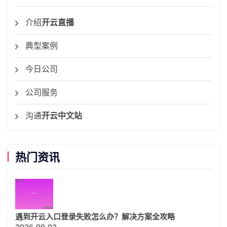
介绍
开云直播
典型案例
今日公司
公司服务
沟通
开云中文站
热门资讯
遇到开云入口登录失败怎么办？解决方案全攻略