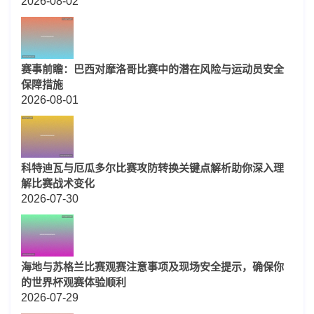
2026-08-02
赛事前瞻：巴西对摩洛哥比赛中的潜在风险与运动员安全
保障措施
2026-08-01
科特迪瓦与厄瓜多尔比赛攻防转换关键点解析助你深入理
解比赛战术变化
2026-07-30
海地与苏格兰比赛观赛注意事项及现场安全提示，确保你
的世界杯观赛体验顺利
2026-07-29