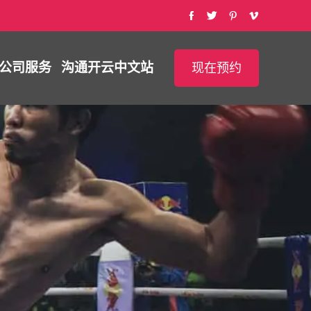
公司服务
沟通
开云中文站
现在预约