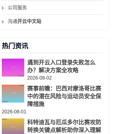
公司服务
沟通
开云中文站
热门资讯
遇到开云入口登录失败怎么
办？解决方案全攻略
2026-08-02
赛事前瞻：巴西对摩洛哥比赛
中的潜在风险与运动员安全保
障措施
2026-08-01
科特迪瓦与厄瓜多尔比赛攻防
转换关键点解析助你深入理解