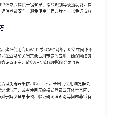
PP通常会提供一键登录、指纹识别等便捷功能，提
，确保登录安全，避免使用非官方版本，以免造成账
巧
建议使用高速Wi-Fi或4G/5G网络，避免在网络不
可以在登录前关闭其他占用带宽的应用，确保网络资
络设置正常，避免VPN或代理影响登录流程。
理浏览器缓存和Cookies。长时间使用浏览器会
议定期清理，或者使用无痕模式登录云开体育官网，
巧对于解决登录卡顿、验证码无法识别等问题非常有