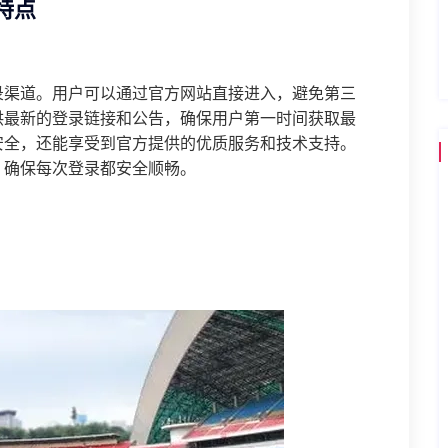
特点
录渠道。用户可以通过官方网站直接进入，避免第三
供最新的登录链接和公告，确保用户第一时间获取最
安全，还能享受到官方提供的优质服务和技术支持。
，确保每次登录都安全顺畅。